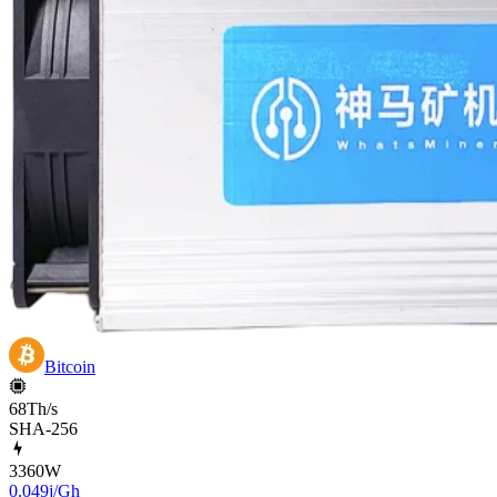
Bitcoin
68Th/s
SHA-256
3360
W
0.049j/Gh