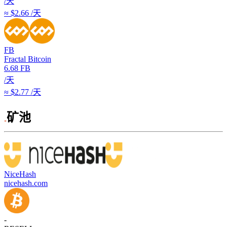
/天
≈ $2.66 /天
FB
Fractal Bitcoin
6.68
FB
/天
≈ $2.77 /天
矿池
NiceHash
nicehash.com
-