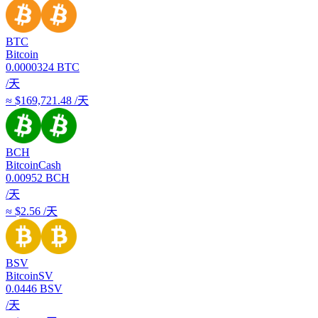
BTC
Bitcoin
0.0000324
BTC
/天
≈ $169,721.48 /天
BCH
BitcoinCash
0.00952
BCH
/天
≈ $2.56 /天
BSV
BitcoinSV
0.0446
BSV
/天