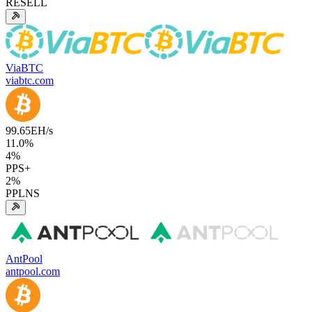
RESELL
ViaBTC
viabtc.com
99.65
EH/s
11.0
%
4
%
PPS+
2
%
PPLNS
AntPool
antpool.com