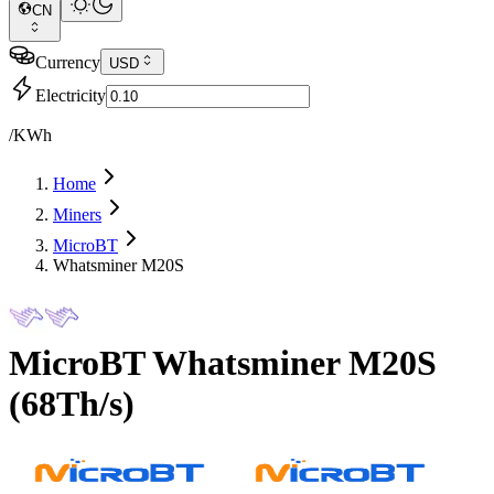
CN
Currency
USD
Electricity
/KWh
Home
Miners
MicroBT
Whatsminer M20S
MicroBT
Whatsminer M20S
(
68Th/s
)