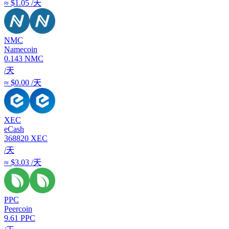
≈ $1.05 /天
NMC
Namecoin
0.143
NMC
/天
≈ $0.00 /天
XEC
eCash
368820
XEC
/天
≈ $3.03 /天
PPC
Peercoin
9.61
PPC