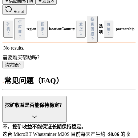
供应商所在地
发货地
Reset
投
供
矿
国
发
资
价
选
应
region
locationCountry
partnership
机
家
货
回
格
商
项
报
No results.
需要购买帮助吗？
请求报价
常见问题（FAQ）
挖矿收益是否能保持稳定？
不，挖矿收益不能保证长期保持稳定。
这台 MicroBT Whatsminer M20S 目前每天产生约
-$8.06
的收