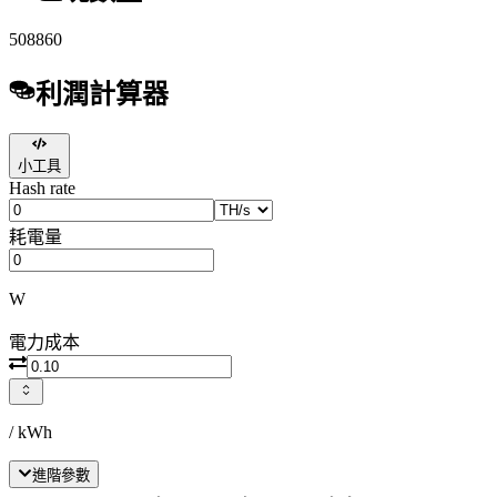
508860
利潤計算器
小工具
Hash rate
耗電量
W
電力成本
/ kWh
進階參數