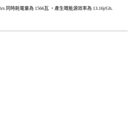
h/s
同時耗電量為
1566
瓦
，產生嘅能源效率為
13.16j/Gh
.