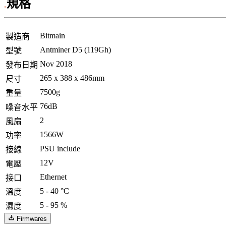
規格
Bitmain
製造商
Antminer D5 (119Gh)
型號
Nov 2018
發布日期
265 x 388 x 486mm
尺寸
7500g
重量
76dB
噪音水平
2
風扇
1566W
功率
PSU include
接線
12V
電壓
Ethernet
接口
5 - 40 °C
溫度
5 - 95 %
濕度
Firmwares