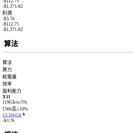
-$112.75
-$1,371.82
利潤
-$3.76
-$112.75
-$1,371.82
算法
算法
算力
耗電量
效率
盈利能力
X11
119Gh/s
±5%
1566
瓦
±10%
13.16j/Gh
-$3.76