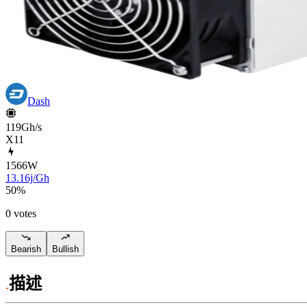
Dash
119Gh/s
X11
1566
W
13.16j/Gh
50
%
0 votes
Bearish
Bullish
描述