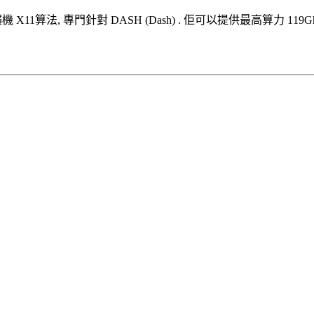
礦機
X11算法
,
專門針對
DASH (Dash)
.
佢可以提供最高算力
119G