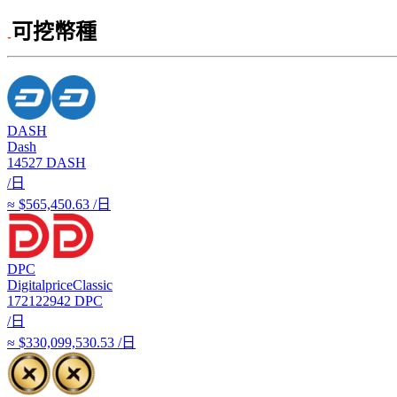
可挖幣種
DASH
Dash
14527
DASH
/日
≈ $565,450.63 /日
DPC
DigitalpriceClassic
172122942
DPC
/日
≈ $330,099,530.53 /日