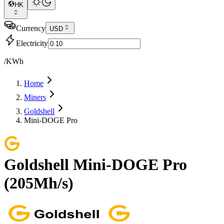
HK
Currency
USD
Electricity
/KWh
Home
Miners
Goldshell
Mini-DOGE Pro
Goldshell
Mini-DOGE Pro
(
205Mh/s
)