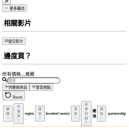
更多礦池
相關影片
提交影片
邊度買？
所有價格
推薦
供應商來自
發貨地點
Reset
投
供
礦
國
發
資
價
選
應
region
locationCountry
partnership
機
家
貨
回
格
商
項
報