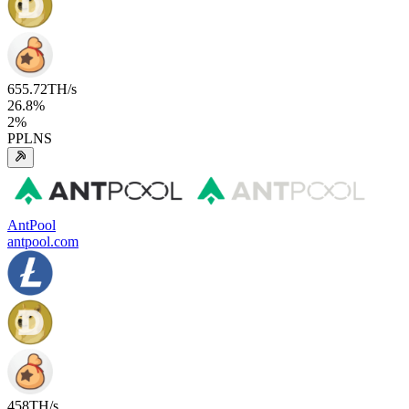
655.72
TH/s
26.8
%
2
%
PPLNS
AntPool
antpool.com
458
TH/s