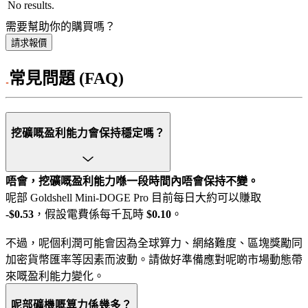
No results.
需要幫助你的購買嗎？
請求報價
常見問題 (FAQ)
挖礦嘅盈利能力會保持穩定嗎？
唔會，挖礦嘅盈利能力喺一段時間內唔會保持不變。
呢部 Goldshell Mini-DOGE Pro 目前每日大約可以賺取
-$0.53
，假設電費係每千瓦時
$0.10
。
不過，呢個利潤可能會因為全球算力、網絡難度、區塊獎勵同
加密貨幣匯率等因素而波動。請做好準備應對呢啲市場動態帶
來嘅盈利能力變化。
呢部礦機嘅算力係幾多？