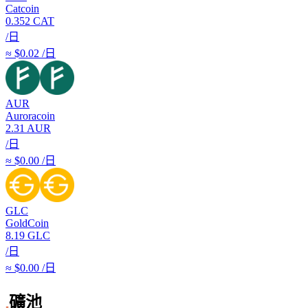
Catcoin
0.352
CAT
/日
≈ $0.02 /日
AUR
Auroracoin
2.31
AUR
/日
≈ $0.00 /日
GLC
GoldCoin
8.19
GLC
/日
≈ $0.00 /日
礦池