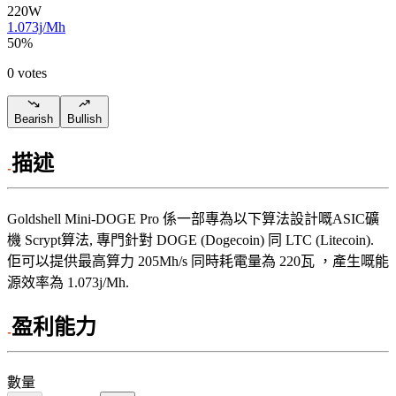
220
W
1.073j/Mh
50
%
0 votes
Bearish
Bullish
描述
Goldshell
Mini-DOGE Pro
係一部專為以下算法設計嘅ASIC礦
機
Scrypt算法
,
專門針對
DOGE (Dogecoin)
同
LTC (Litecoin)
.
佢可以提供最高算力
205Mh/s
同時耗電量為
220
瓦
，產生嘅能
源效率為
1.073j/Mh
.
盈利能力
數量