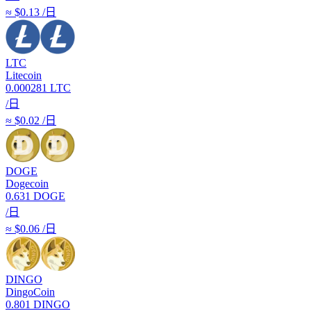
≈ $0.13 /日
LTC
Litecoin
0.000281
LTC
/日
≈ $0.02 /日
DOGE
Dogecoin
0.631
DOGE
/日
≈ $0.06 /日
DINGO
DingoCoin
0.801
DINGO