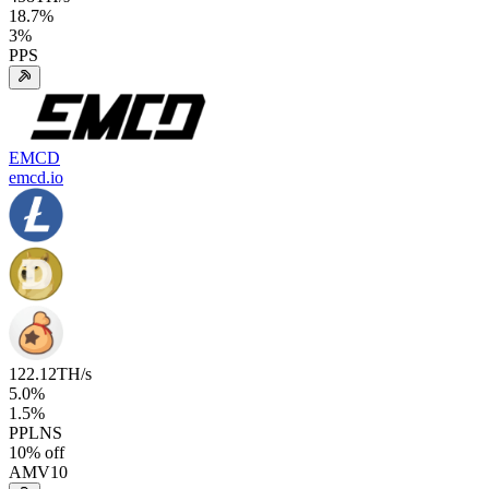
18.7
%
3
%
PPS
EMCD
emcd.io
122.12
TH/s
5.0
%
1.5
%
PPLNS
10
% off
AMV10