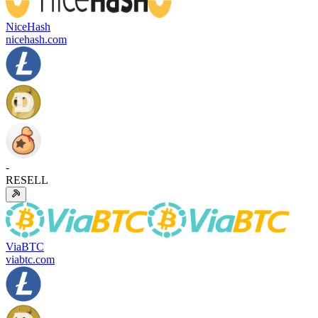
NiceHash
nicehash.com
-
RESELL
ViaBTC
viabtc.com