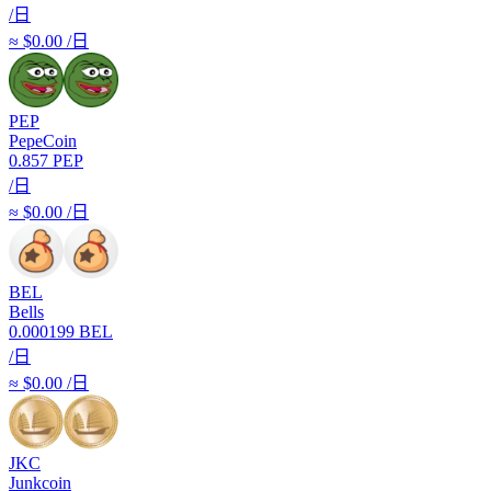
/日
≈ $0.00 /日
PEP
PepeCoin
0.857
PEP
/日
≈ $0.00 /日
BEL
Bells
0.000199
BEL
/日
≈ $0.00 /日
JKC
Junkcoin