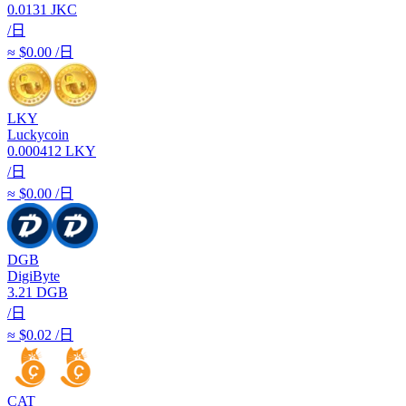
0.0131
JKC
/日
≈ $0.00 /日
LKY
Luckycoin
0.000412
LKY
/日
≈ $0.00 /日
DGB
DigiByte
3.21
DGB
/日
≈ $0.02 /日
CAT