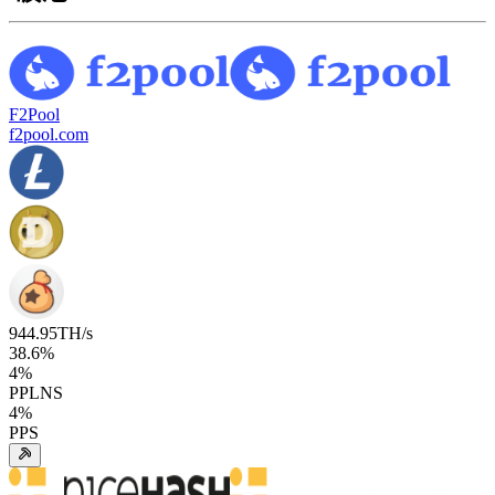
F2Pool
f2pool.com
944.95
TH/s
38.6
%
4
%
PPLNS
4
%
PPS