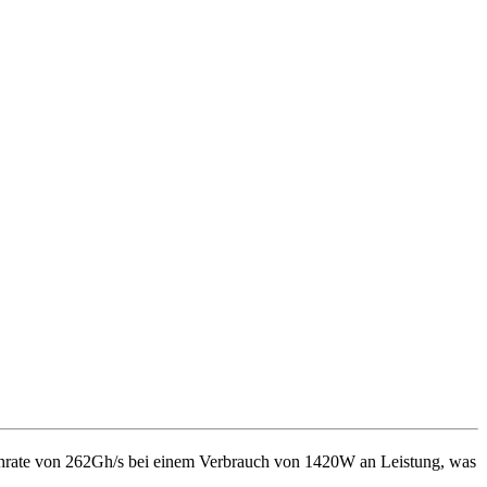
hrate von
262Gh/s
bei einem Verbrauch von
1420
W
an Leistung, was