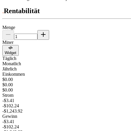
Rentabilität
Menge
Miner
Widget
Täglich
Monatlich
Jährlich
Einkommen
$0.00
$0.00
$0.00
Strom
-$3.41
-$102.24
-$1,243.92
Gewinn
-$3.41
-$102.24