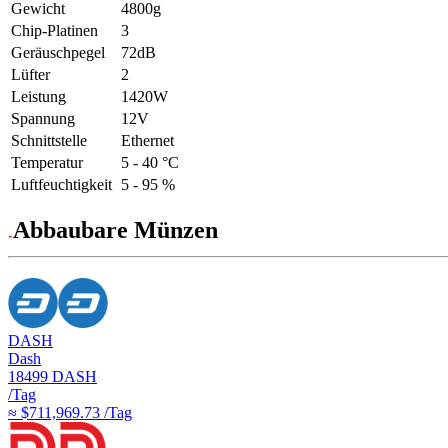
Gewicht
4800g
Chip-Platinen
3
Geräuschpegel
72dB
Lüfter
2
Leistung
1420W
Spannung
12V
Schnittstelle
Ethernet
Temperatur
5 - 40 °C
Luftfeuchtigkeit
5 - 95 %
Abbaubare Münzen
DASH
Dash
18499
DASH
/Tag
≈ $711,969.73 /Tag