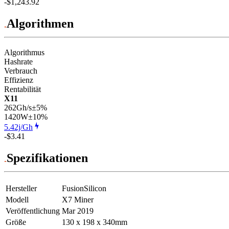
-$1,243.92
Algorithmen
Algorithmus
Hashrate
Verbrauch
Effizienz
Rentabilität
X11
262Gh/s
±5%
1420
W
±10%
5.42j/Gh
-$3.41
Spezifikationen
Hersteller
FusionSilicon
Modell
X7 Miner
Veröffentlichung
Mar 2019
Größe
130 x 198 x 340mm