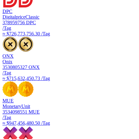
DPC
DigitalpriceClassic
378959756
DPC
/Tag
≈ $726,773,756.30 /Tag
ONX
Onix
3530805327
ONX
/Tag
≈ $715,632,450.73 /Tag
MUE
MonetaryUnit
3534098551
MUE
/Tag
≈ $947,456,480.50 /Tag