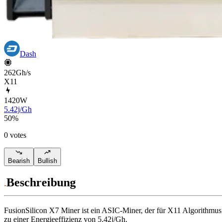
Dash
262Gh/s
X11
1420
W
5.42j/Gh
50
%
0 votes
Bearish
Bullish
Beschreibung
FusionSilicon
X7 Miner
ist ein ASIC-Miner, der für
X11 Algorithmus
zu einer Energieeffizienz von
5.42j/Gh
.