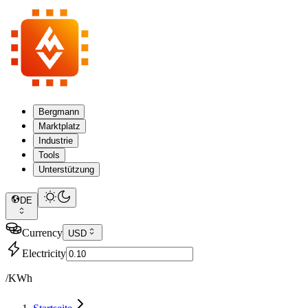
Bergmann
Marktplatz
Industrie
Tools
Unterstützung
DE
Currency
USD
Electricity
/KWh