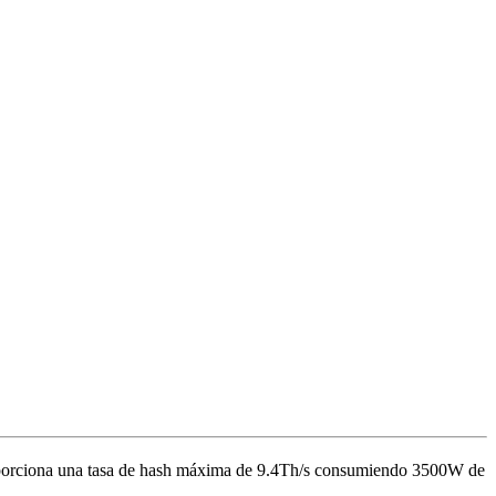
orciona una tasa de hash máxima de
9.4Th/s
consumiendo
3500
W
de