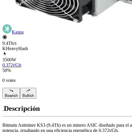
Kaspa
9.4Th/s
KHeavyHash
3500
W
0.372j/Gh
50
%
0 votes
Bearish
Bullish
Descripción
Bitmain
Antminer KS3 (9.4Th)
es un minero ASIC diseñado para
el 
potencia, resultando en una eficiencia energética de
0.372j/Gh
.