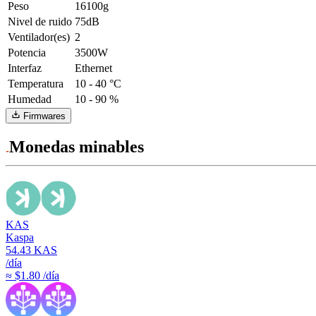
Peso
16100g
Nivel de ruido
75dB
Ventilador(es)
2
Potencia
3500W
Interfaz
Ethernet
Temperatura
10 - 40 °C
Humedad
10 - 90 %
Firmwares
Monedas minables
KAS
Kaspa
54.43
KAS
/día
≈ $1.80 /día