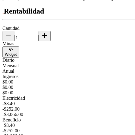
Rentabilidad
Cantidad
Minas
Widget
Diario
Mensual
Anual
Ingresos
$0.00
$0.00
$0.00
Electricidad
-$8.40
-$252.00
-$3,066.00
Beneficio
-$8.40
-$252.00