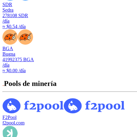
SDR
Sedra
278108
SDR
/día
≈ $0.54 /día
BGA
Bugna
41992375
BGA
/día
≈ $0.00 /día
Pools de minería
F2Pool
f2pool.com