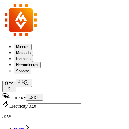
Mineros
Mercado
Industria
Herramientas
Soporte
ES
Currency
USD
Electricity
/KWh