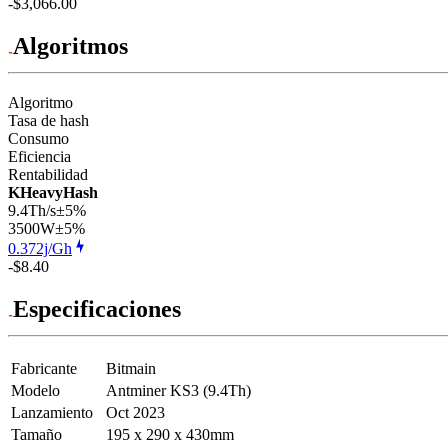
-$3,066.00
Algoritmos
Algoritmo
Tasa de hash
Consumo
Eficiencia
Rentabilidad
KHeavyHash
9.4Th/s
±5%
3500
W
±5%
0.372j/Gh
-$8.40
Especificaciones
Fabricante
Bitmain
Modelo
Antminer KS3 (9.4Th)
Lanzamiento
Oct 2023
Tamaño
195 x 290 x 430mm