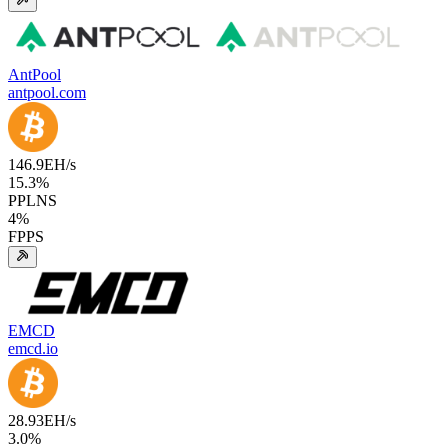
AntPool
antpool.com
146.9
EH/s
15.3
%
PPLNS
4
%
FPPS
EMCD
emcd.io
28.93
EH/s
3.0
%