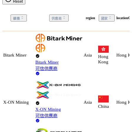
Reset
region
locationC
礦機
供應商
國家
Bitark Miner
Asia
Hong K
Hong
Kong
Bitark Miner
可信供應商
X-ON Mining
Asia
Hong K
China
X-ON Mining
可信供應商