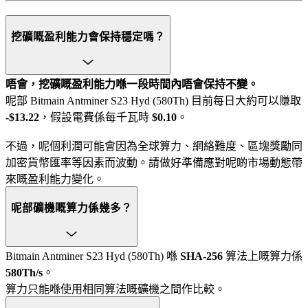
挖礦嘅盈利能力會保持穩定嗎？
唔會，挖礦嘅盈利能力喺一段時間內唔會保持不變。
呢部 Bitmain Antminer S23 Hyd (580Th) 目前每日大約可以賺取
-$13.22
，假設電費係每千瓦時
$0.10
。
不過，呢個利潤可能會因為全球算力、網絡難度、區塊獎勵同
加密貨幣匯率等因素而波動。請做好準備應對呢啲市場動態帶
來嘅盈利能力變化。
呢部礦機嘅算力係幾多？
Bitmain Antminer S23 Hyd (580Th) 喺
SHA-256
算法上嘅算力係
580Th/s
。
算力只能喺使用相同算法嘅礦機之間作比較。