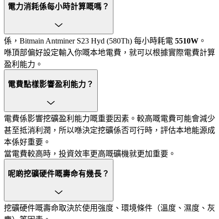
電力消耗係每小時計算嘅嗎？
係，Bitmain Antminer S23 Hyd (580Th) 每小時耗電
5510W
。
喺頂部偏好設定輸入你嘅本地電費，就可以根據實際電費計算
盈利能力。
電費點樣影響盈利能力？
電費係影響挖礦盈利能力嘅重要因素。較高嘅電費可能會減少
甚至抵消利潤，所以喺決定挖礦係否可行時，評估本地能源成
本係好重要。
當電費較高時，投資效率更高嘅礦機就更加重要。
呢啲挖礦硬件嘅壽命有幾長？
挖礦硬件嘅壽命取決於使用強度、環境條件（溫度、濕度、灰