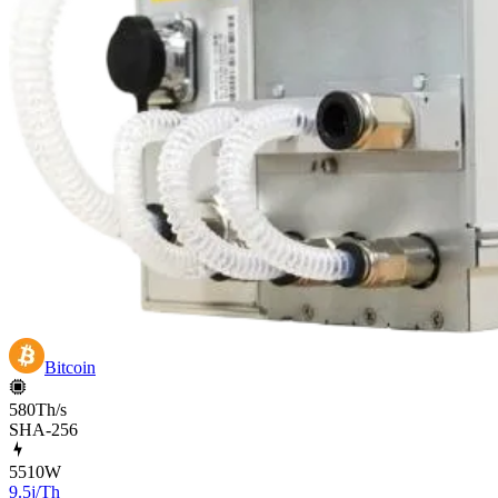
Bitcoin
580Th/s
SHA-256
5510
W
9.5j/Th