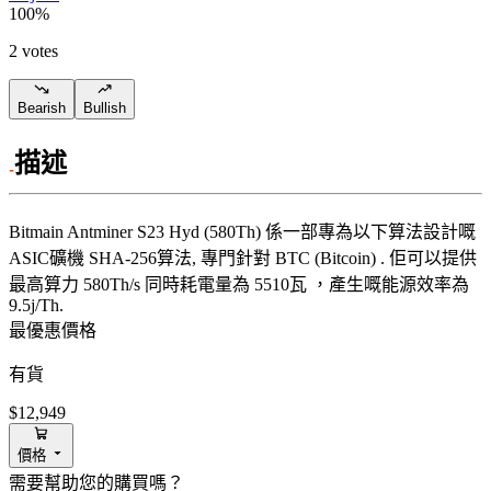
100
%
2 votes
Bearish
Bullish
描述
Bitmain
Antminer S23 Hyd (580Th)
係一部專為以下算法設計嘅
ASIC礦機
SHA-256算法
,
專門針對
BTC (Bitcoin)
.
佢可以提供
最高算力
580Th/s
同時耗電量為
5510
瓦
，產生嘅能源效率為
9.5j/Th
.
最優惠價格
有貨
$12,949
價格
需要幫助您的購買嗎？