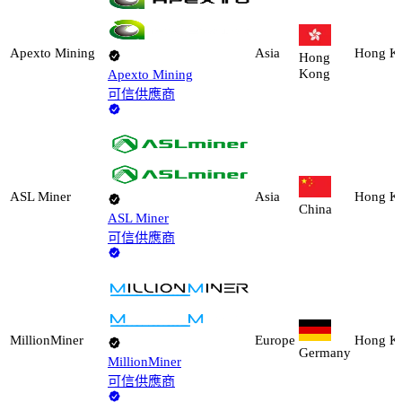
Apexto Mining
Asia
Hong K
Hong
Kong
Apexto Mining
可信供應商
ASL Miner
Asia
Hong K
China
ASL Miner
可信供應商
MillionMiner
Europe
Hong K
Germany
MillionMiner
可信供應商