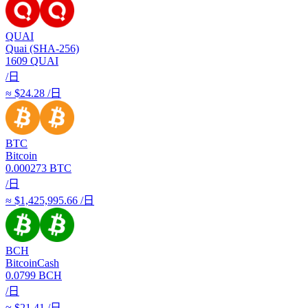
QUAI
Quai (SHA-256)
1609
QUAI
/日
≈ $24.28 /日
BTC
Bitcoin
0.000273
BTC
/日
≈ $1,425,995.66 /日
BCH
BitcoinCash
0.0799
BCH
/日
≈ $21.41 /日