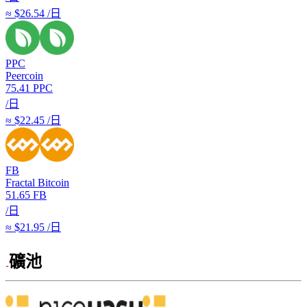
≈ $26.54 /日
PPC
Peercoin
75.41
PPC
/日
≈ $22.45 /日
FB
Fractal Bitcoin
51.65
FB
/日
≈ $21.95 /日
礦池