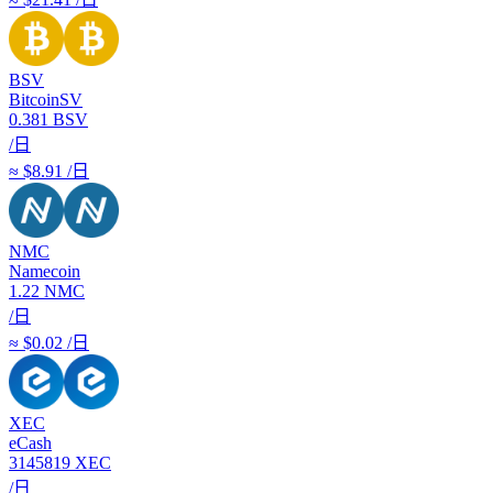
BSV
BitcoinSV
0.381
BSV
/日
≈ $8.91 /日
NMC
Namecoin
1.22
NMC
/日
≈ $0.02 /日
XEC
eCash
3145819
XEC
/日