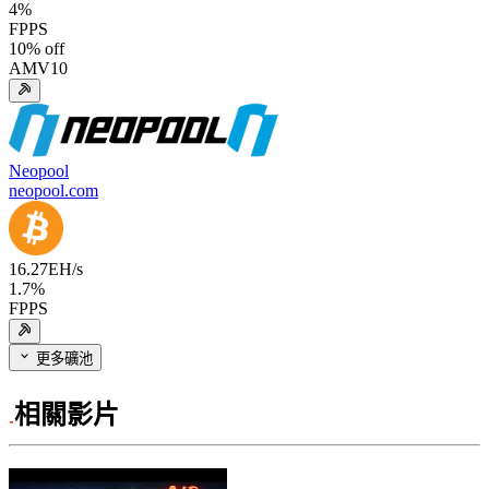
4
%
FPPS
10
% off
AMV10
Neopool
neopool.com
16.27
EH/s
1.7
%
FPPS
更多礦池
相關影片