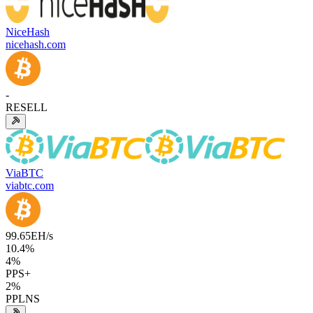
NiceHash
nicehash.com
-
RESELL
ViaBTC
viabtc.com
99.65
EH/s
10.4
%
4
%
PPS+
2
%
PPLNS