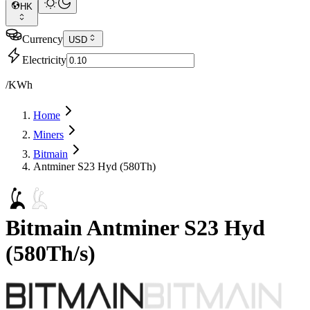
HK
Currency
USD
Electricity
/KWh
Home
Miners
Bitmain
Antminer S23 Hyd (580Th)
Bitmain
Antminer S23 Hyd
(
580Th/s
)